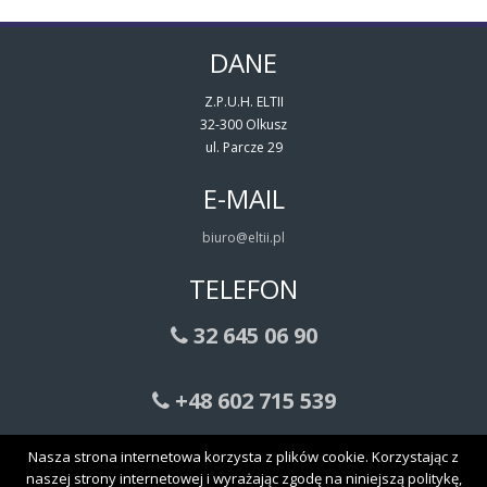
DANE
Z.P.U.H. ELTII
32-300 Olkusz
ul. Parcze 29
E-MAIL
biuro@eltii.pl
TELEFON
32 645 06 90
+48 602 715 539
Nasza strona internetowa korzysta z plików cookie. Korzystając z
Transformatory sieciowe, toroidalne
naszej strony internetowej i wyrażając zgodę na niniejszą politykę,
Transformatory trójfazowe, jednofazowe