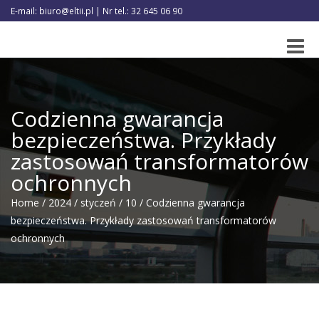
E-mail: biuro@eltii.pl | Nr tel.: 32 645 06 90
Toggle
naviga
Codzienna gwarancja
bezpieczeństwa. Przykłady
zastosowań transformatorów
ochronnych
Home
/
2024
/
styczeń
/
10
/
Codzienna gwarancja
bezpieczeństwa. Przykłady zastosowań transformatorów
ochronnych