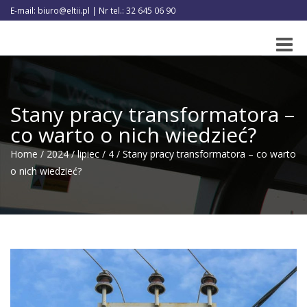
E-mail: biuro@eltii.pl | Nr tel.: 32 645 06 90
Toggle
naviga
Stany pracy transformatora –
co warto o nich wiedzieć?
Home
/
2024
/
lipiec
/
4
/
Stany pracy transformatora – co warto
o nich wiedzieć?