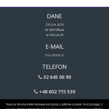
DANE
Z.P.U.H. ELTII
32-300 Olkusz
ul. Parcze 29
E-MAIL
biuro@eltii.pl
TELEFON
32 645 06 90
+48 602 715 539
Nasza strona internetowa korzysta z plików cookie. Korzystając z
Transformatory sieciowe, toroidalne